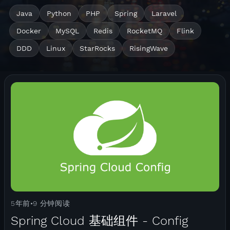
Java
Python
PHP
Spring
Laravel
Docker
MySQL
Redis
RocketMQ
Flink
DDD
Linux
StarRocks
RisingWave
5年前
9 分钟阅读
•
Spring Cloud 基础组件 - Config